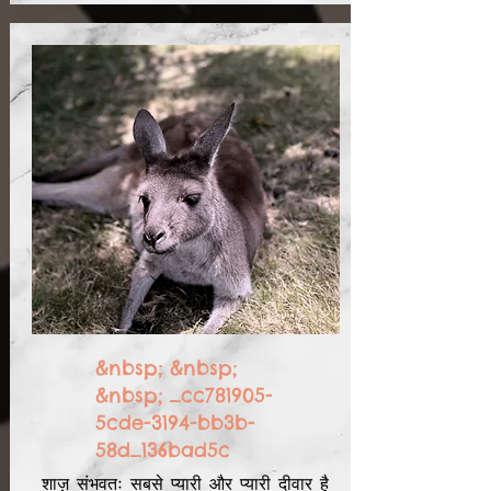
&nbsp; &nbsp;
&nbsp; _cc781905-
5cde-3194-bb3b-
58d_136bad5c
शाज़ संभवतः सबसे प्यारी और प्यारी दीवार है